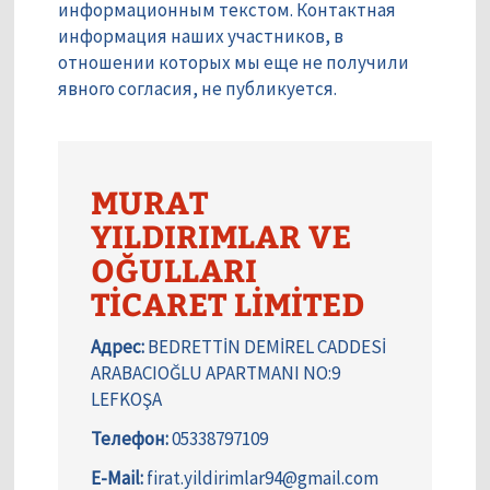
информационным текстом. Контактная
информация наших участников, в
отношении которых мы еще не получили
явного согласия, не публикуется.
MURAT
YILDIRIMLAR VE
OĞULLARI
TİCARET LİMİTED
Адрес:
BEDRETTİN DEMİREL CADDESİ
ARABACIOĞLU APARTMANI NO:9
LEFKOŞA
Телефон:
05338797109
E-Mail:
firat.yildirimlar94@gmail.com