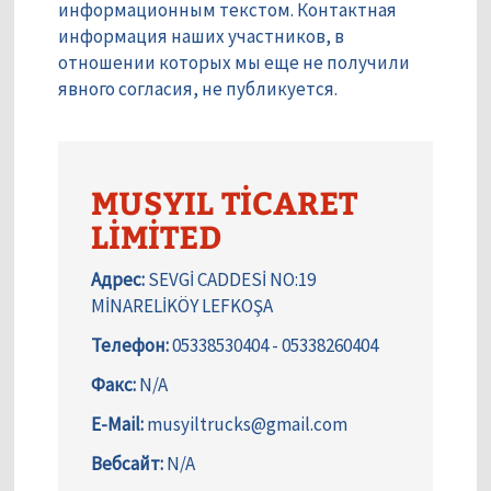
информационным текстом. Контактная
информация наших участников, в
отношении которых мы еще не получили
явного согласия, не публикуется.
MUSYIL TİCARET
LİMİTED
Адрес:
SEVGİ CADDESİ NO:19
MİNARELİKÖY LEFKOŞA
Телефон:
05338530404 - 05338260404
Факс:
N/A
E-Mail:
musyiltrucks@gmail.com
Вебсайт:
N/A