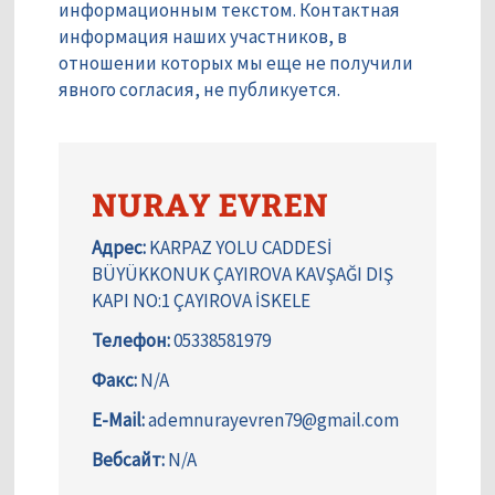
информационным текстом. Контактная
информация наших участников, в
отношении которых мы еще не получили
явного согласия, не публикуется.
NURAY EVREN
Адрес:
KARPAZ YOLU CADDESİ
BÜYÜKKONUK ÇAYIROVA KAVŞAĞI DIŞ
KAPI NO:1 ÇAYIROVA İSKELE
Телефон:
05338581979
Факс:
N/A
E-Mail:
ademnurayevren79@gmail.com
Вебсайт:
N/A