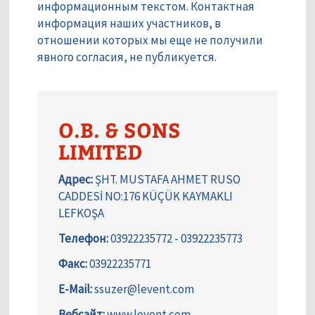
информационным текстом. Контактная
информация наших участников, в
отношении которых мы еще не получили
явного согласия, не публикуется.
O.B. & SONS
LIMITED
Адрес:
ŞHT. MUSTAFA AHMET RUSO
CADDESİ NO:176 KÜÇÜK KAYMAKLI
LEFKOŞA
Телефон:
03922235772 - 03922235773
Факс:
03922235771
E-Mail:
ssuzer@levent.com
Вебсайт:
www.levent.com