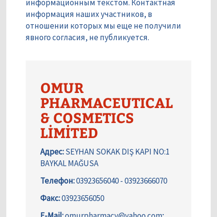
информационным текстом. Контактная
информация наших участников, в
отношении которых мы еще не получили
явного согласия, не публикуется.
OMUR
PHARMACEUTICAL
& COSMETICS
LİMİTED
Адрес:
SEYHAN SOKAK DIŞ KAPI NO:1
BAYKAL MAĞUSA
Телефон:
03923656040 - 03923666070
Факс:
03923656050
E-Mail:
omurpharmacy@yahoo.com;