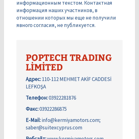
информационным текстом. Контактная
информация наших участников, в
отношении которых мы еще не получили
явного согласия, не публикуется.
POPTECH TRADING
LİMİTED
Адрес:
110-112 MEHMET AKİF CADDESİ
LEFKOŞA
Телефон:
03922281876
Факс:
03922286875
E-Mail:
info@kermiyamotors.com;
saber@suitexcyprus.com
Вебсайт:
www.kermiyamotors.com