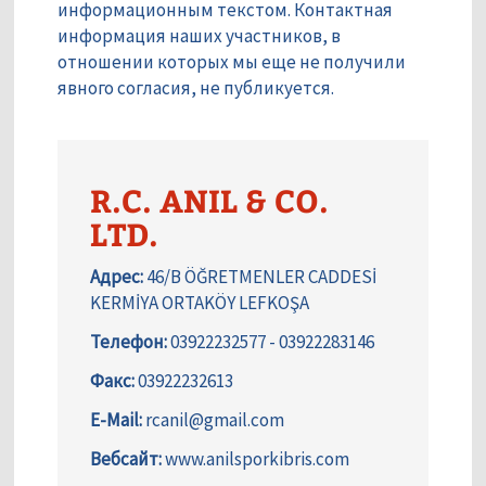
информационным текстом. Контактная
информация наших участников, в
отношении которых мы еще не получили
явного согласия, не публикуется.
R.C. ANIL & CO.
LTD.
Адрес:
46/B ÖĞRETMENLER CADDESİ
KERMİYA ORTAKÖY LEFKOŞA
Телефон:
03922232577 - 03922283146
Факс:
03922232613
E-Mail:
rcanil@gmail.com
Вебсайт:
www.anilsporkibris.com