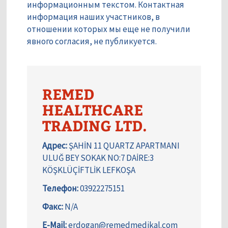
информационным текстом. Контактная
информация наших участников, в
отношении которых мы еще не получили
явного согласия, не публикуется.
REMED
HEALTHCARE
TRADING LTD.
Адрес:
ŞAHİN 11 QUARTZ APARTMANI
ULUĞ BEY SOKAK NO:7 DAİRE:3
KÖŞKLÜÇİFTLİK LEFKOŞA
Телефон:
03922275151
Факс:
N/A
E-Mail:
erdogan@remedmedikal.com