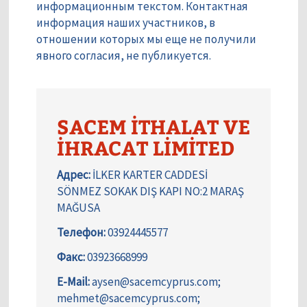
информационным текстом. Контактная
информация наших участников, в
отношении которых мы еще не получили
явного согласия, не публикуется.
SACEM İTHALAT VE
İHRACAT LİMİTED
Адрес:
İLKER KARTER CADDESİ
SÖNMEZ SOKAK DIŞ KAPI NO:2 MARAŞ
MAĞUSA
Телефон:
03924445577
Факс:
03923668999
E-Mail:
aysen@sacemcyprus.com;
mehmet@sacemcyprus.com;