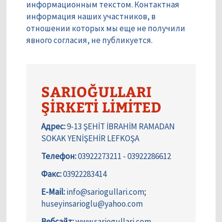
информационным текстом. Контактная
информация наших участников, в
отношении которых мы еще не получили
явного согласия, не публикуется.
SARIOĞULLARI
ŞİRKETİ LİMİTED
Адрес:
9-13 ŞEHİT İBRAHİM RAMADAN
SOKAK YENİŞEHİR LEFKOŞA
Телефон:
03922273211 - 03922286612
Факс:
03922283414
E-Mail:
info@sariogullari.com;
huseyinsarioglu@yahoo.com
Вебсайт:
www.sariogullari.com