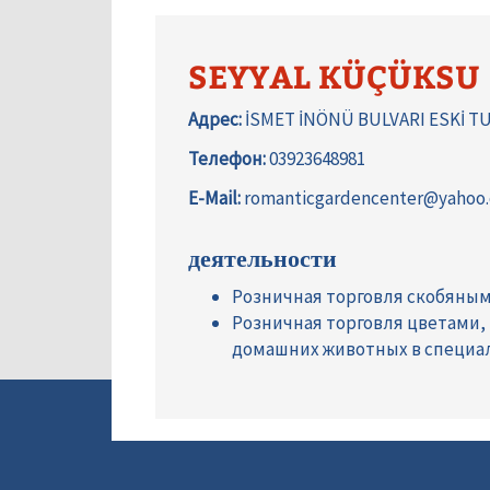
SEYYAL KÜÇÜKSU
Адрес:
İSMET İNÖNÜ BULVARI ESKİ T
Телефон:
03923648981
E-Mail:
romanticgardencenter@yahoo
деятельности
Розничная торговля скобяны
Розничная торговля цветами
домашних животных в специа