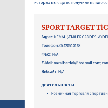
которых мы еще не получили явного сог
SPORT TARGET TİC
Адрес:
KEMAL ŞEMİLER CADDESİ AYDE
Телефон:
05428510163
Факс:
N/A
E-Mail:
nazalbardak@hotmail.com; can
Вебсайт:
N/A
деятельности
Розничная торговля спортив