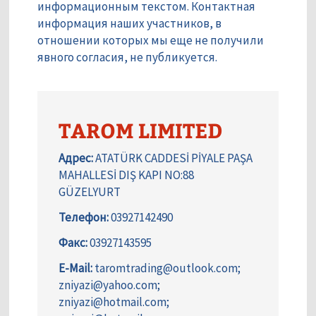
информационным текстом. Контактная
информация наших участников, в
отношении которых мы еще не получили
явного согласия, не публикуется.
TAROM LIMITED
Адрес:
ATATÜRK CADDESİ PİYALE PAŞA
MAHALLESİ DIŞ KAPI NO:88
GÜZELYURT
Телефон:
03927142490
Факс:
03927143595
E-Mail:
taromtrading@outlook.com;
zniyazi@yahoo.com;
zniyazi@hotmail.com;