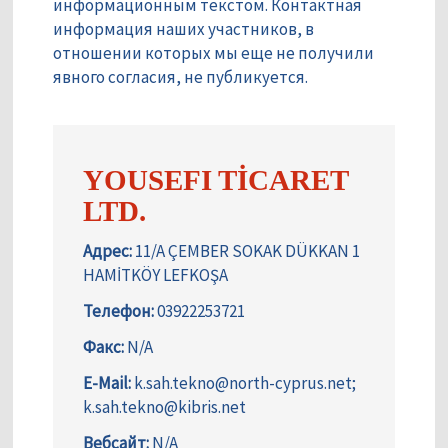
информационным текстом. Контактная
информация наших участников, в
отношении которых мы еще не получили
явного согласия, не публикуется.
YOUSEFI TİCARET
LTD.
Адрес:
11/A ÇEMBER SOKAK DÜKKAN 1
HAMİTKÖY LEFKOŞA
Телефон:
03922253721
Факс:
N/A
E-Mail:
k.sah.tekno@north-cyprus.net;
k.sah.tekno@kibris.net
Вебсайт:
N/A