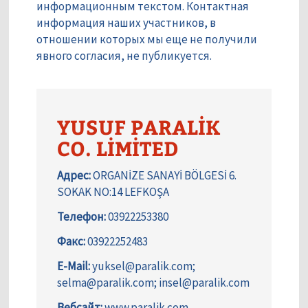
информационным текстом. Контактная
информация наших участников, в
отношении которых мы еще не получили
явного согласия, не публикуется.
YUSUF PARALİK
CO. LİMİTED
Адрес:
ORGANİZE SANAYİ BÖLGESİ 6.
SOKAK NO:14 LEFKOŞA
Телефон:
03922253380
Факс:
03922252483
E-Mail:
yuksel@paralik.com;
selma@paralik.com; insel@paralik.com
Вебсайт:
www.paralik.com