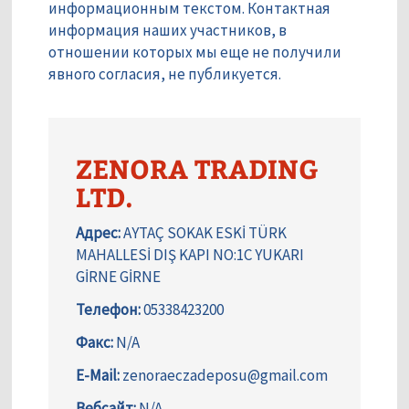
информационным текстом. Контактная
информация наших участников, в
отношении которых мы еще не получили
явного согласия, не публикуется.
ZENORA TRADING
LTD.
Адрес:
AYTAÇ SOKAK ESKİ TÜRK
MAHALLESİ DIŞ KAPI NO:1C YUKARI
GİRNE GİRNE
Телефон:
05338423200
Факс:
N/A
E-Mail:
zenoraeczadeposu@gmail.com
Вебсайт:
N/A