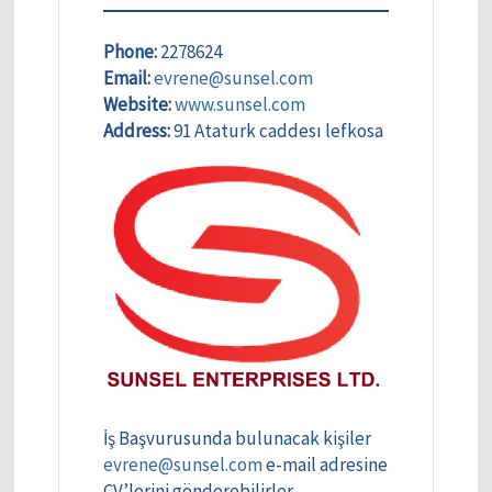
Phone:
2278624
Email:
evrene@sunsel.com
Website:
www.sunsel.com
Address:
91 Ataturk caddesı lefkosa
İş Başvurusunda bulunacak kişiler
evrene@sunsel.com
e-mail adresine
CV’lerini gönderebilirler.