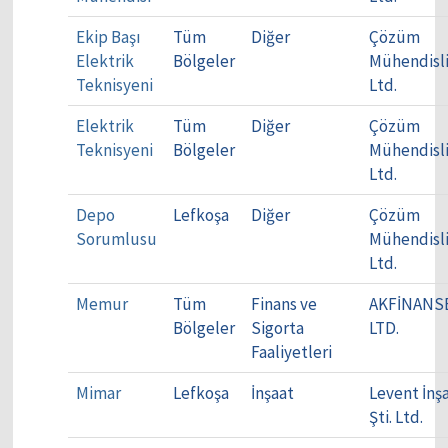
Ekip Başı
Tüm
Diğer
Çözüm
Elektrik
Bölgeler
Mühendisl
Teknisyeni
Ltd.
Elektrik
Tüm
Diğer
Çözüm
Teknisyeni
Bölgeler
Mühendisl
Ltd.
Depo
Lefkoşa
Diğer
Çözüm
Sorumlusu
Mühendisl
Ltd.
Memur
Tüm
Finans ve
AKFİNANS
Bölgeler
Sigorta
LTD.
Faaliyetleri
Mimar
Lefkoşa
İnşaat
Levent İnş
Şti. Ltd.