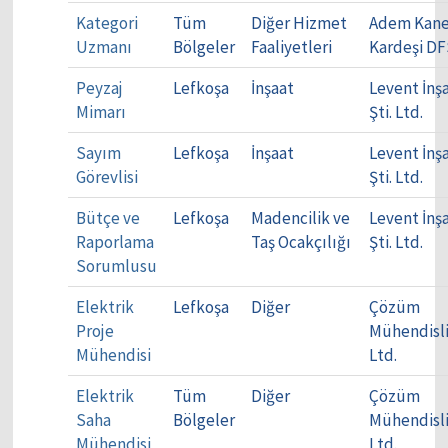
Kategori
Tüm
Diğer Hizmet
Adem Kane
Uzmanı
Bölgeler
Faaliyetleri
Kardeşi DF
Peyzaj
Lefkoşa
İnşaat
Levent İnş
Mimarı
Şti. Ltd.
Sayım
Lefkoşa
İnşaat
Levent İnş
Görevlisi
Şti. Ltd.
Bütçe ve
Lefkoşa
Madencilik ve
Levent İnş
Raporlama
Taş Ocakçılığı
Şti. Ltd.
Sorumlusu
Elektrik
Lefkoşa
Diğer
Çözüm
Proje
Mühendisl
Mühendisi
Ltd.
Elektrik
Tüm
Diğer
Çözüm
Saha
Bölgeler
Mühendisl
Mühendisi
Ltd.