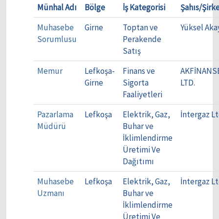
Münhal Adı
Bölge
İş Kategorisi
Şahıs/Şirk
Muhasebe
Girne
Toptan ve
Yüksel Aka
Sorumlusu
Perakende
Satış
Memur
Lefkoşa-
Finans ve
AKFİNANS
Girne
Sigorta
LTD.
Faaliyetleri
Pazarlama
Lefkoşa
Elektrik, Gaz,
İntergaz Lt
Müdürü
Buhar ve
İklimlendirme
Üretimi Ve
Dağıtımı
Muhasebe
Lefkoşa
Elektrik, Gaz,
İntergaz Lt
Uzmanı
Buhar ve
İklimlendirme
Üretimi Ve