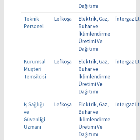
Dağıtımı
Teknik
Lefkoşa
Elektrik, Gaz,
İntergaz Lt
Personel
Buhar ve
İklimlendirme
Üretimi Ve
Dağıtımı
Kurumsal
Lefkoşa
Elektrik, Gaz,
İntergaz Lt
Müşteri
Buhar ve
Temsilcisi
İklimlendirme
Üretimi Ve
Dağıtımı
İş Sağlığı
Lefkoşa
Elektrik, Gaz,
İntergaz Lt
ve
Buhar ve
Güvenliği
İklimlendirme
Uzmanı
Üretimi Ve
Dağıtımı