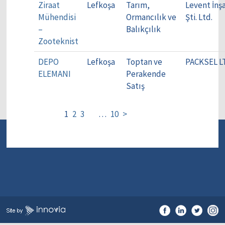
Ziraat
Lefkoşa
Tarım,
Levent İnş
Mühendisi
Ormancılık ve
Şti. Ltd.
–
Balıkçılık
Zooteknist
DEPO
Lefkoşa
Toptan ve
PACKSEL L
ELEMANI
Perakende
Satış
1
2
3
…
10
>