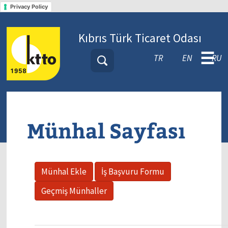
Privacy Policy
Kıbrıs Türk Ticaret Odası
☰
TR
EN
RU
Münhal Sayfası
Münhal Ekle
İş Başvuru Formu
Geçmiş Münhaller