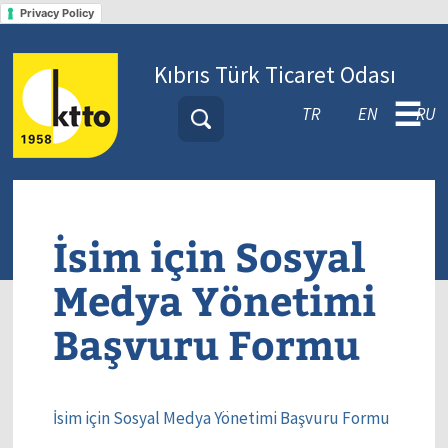
Privacy Policy
Kıbrıs Türk Ticaret Odası
☰
TR
EN
RU
İsim için Sosyal
Medya Yönetimi
Başvuru Formu
İsim için Sosyal Medya Yönetimi Başvuru Formu