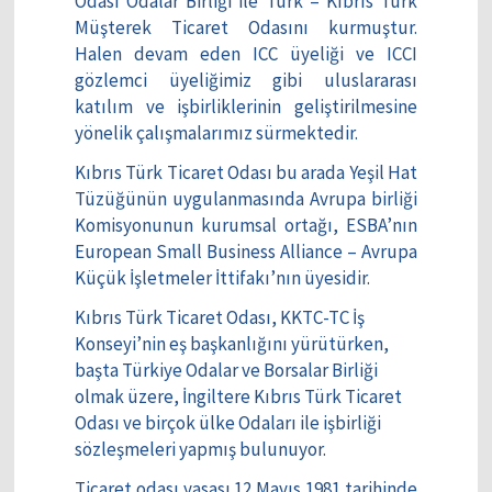
Odası Odalar Birliği ile Türk – Kıbrıs Türk
Müşterek Ticaret Odasını kurmuştur.
Halen devam eden ICC üyeliği ve ICCI
gözlemci üyeliğimiz gibi uluslararası
katılım ve işbirliklerinin geliştirilmesine
yönelik çalışmalarımız sürmektedir.
Kıbrıs Türk Ticaret Odası bu arada Yeşil Hat
Tüzüğünün uygulanmasında Avrupa birliği
Komisyonunun kurumsal ortağı, ESBA’nın
European Small Business Alliance – Avrupa
Küçük İşletmeler İttifakı’nın üyesidir.
Kıbrıs Türk Ticaret Odası, KKTC-TC İş
Konseyi’nin eş başkanlığını yürütürken,
başta Türkiye Odalar ve Borsalar Birliği
olmak üzere, İngiltere Kıbrıs Türk Ticaret
Odası ve birçok ülke Odaları ile işbirliği
sözleşmeleri yapmış bulunuyor.
Ticaret odası yasası 12 Mayıs 1981 tarihinde