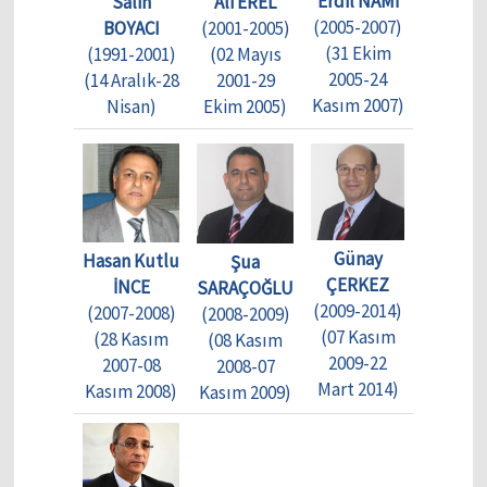
Erdil NAMİ
Salih
Ali EREL
(2005-2007)
BOYACI
(2001-2005)
(31 Ekim
(1991-2001)
(02 Mayıs
2005-24
(14 Aralık-28
2001-29
Kasım 2007)
Nisan)
Ekim 2005)
Günay
Hasan Kutlu
Şua
ÇERKEZ
İNCE
SARAÇOĞLU
(2009-2014)
(2007-2008)
(2008-2009)
(07 Kasım
(28 Kasım
(08 Kasım
2009-22
2007-08
2008-07
Mart 2014)
Kasım 2008)
Kasım 2009)