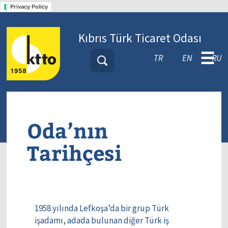
Privacy Policy
Kıbrıs Türk Ticaret Odası
☰
TR
EN
RU
Oda’nın
Tarihçesi
1958 yılında Lefkoşa’da bir grup Türk
işadamı, adada bulunan diğer Türk iş