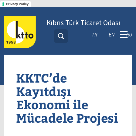
Privacy Policy
Kıbrıs Türk Ticaret Odası
☰
TR
EN
RU
KKTC’de
Kayıtdışı
Ekonomi ile
Mücadele Projesi