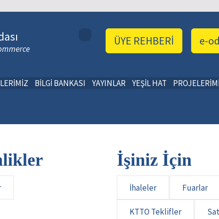
dası
ÜYE REHBERİ
e-o
 Commerce
LERİMİZ
BİLGİ BANKASI
YAYINLAR
YEŞİL HAT
PROJELERİM
likler
İşiniz İçin
r
İhaleler
Fuarlar
KTTO Teklifler
Sat