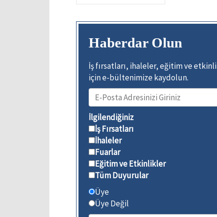
Haberdar Olun
İş fırsatları, ihaleler, eğitim ve etk
için e-bültenimize kaydolun.
İlgilendiğiniz
İş Fırsatları
İhaleler
Fuarlar
Eğitim ve Etkinlikler
Tüm Duyurular
Üye
Üye Değil