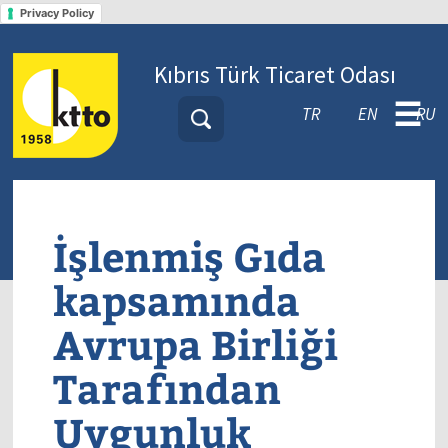
Privacy Policy
Kıbrıs Türk Ticaret Odası
☰
TR
EN
RU
İşlenmiş Gıda
kapsamında
Avrupa Birliği
Tarafından
Uygunluk