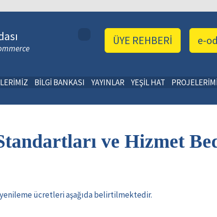
dası
ÜYE REHBERİ
e-o
 Commerce
LERİMİZ
BİLGİ BANKASI
YAYINLAR
YEŞİL HAT
PROJELERİM
Standartları ve Hizmet Be
k yenileme ücretleri aşağıda belirtilmektedir.