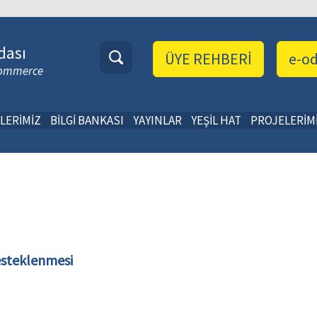
dası
ÜYE REHBERİ
e-o
 Commerce
LERİMİZ
BİLGİ BANKASI
YAYINLAR
YEŞİL HAT
PROJELERİM
esteklenmesi