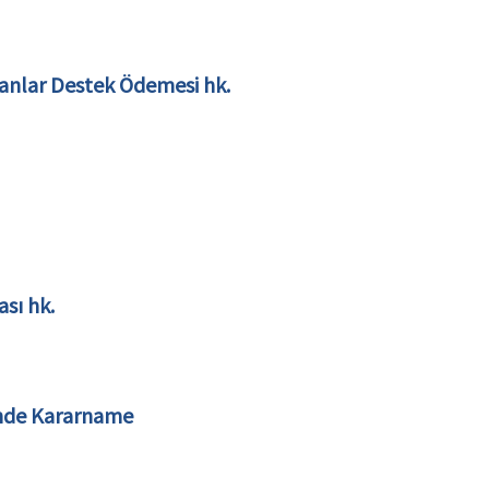
ışanlar Destek Ödemesi hk.
sı hk.
nde Kararname