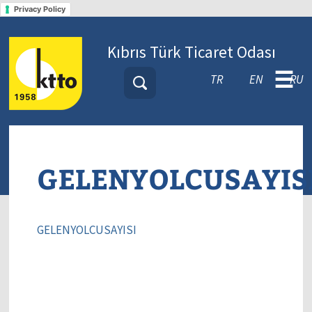
Privacy Policy
Kıbrıs Türk Ticaret Odası
☰
TR
EN
RU
GELENYOLCUSAYIS
GELENYOLCUSAYISI