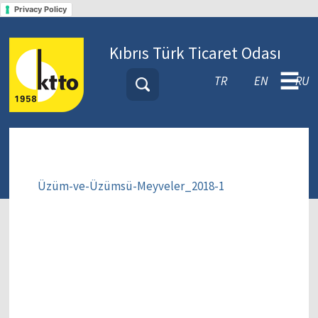
Privacy Policy
Kıbrıs Türk Ticaret Odası
☰
TR
EN
RU
Üzüm-ve-Üzümsü-Meyveler_2018-1