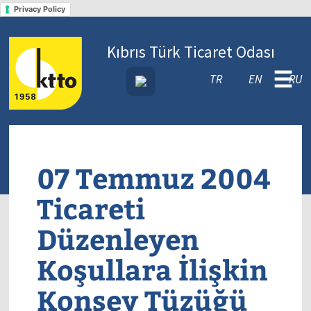
Privacy Policy
Kıbrıs Türk Ticaret Odası
☰
TR
EN
RU
07 Temmuz 2004
Ticareti
Düzenleyen
Koşullara İlişkin
Konsey Tüzüğü