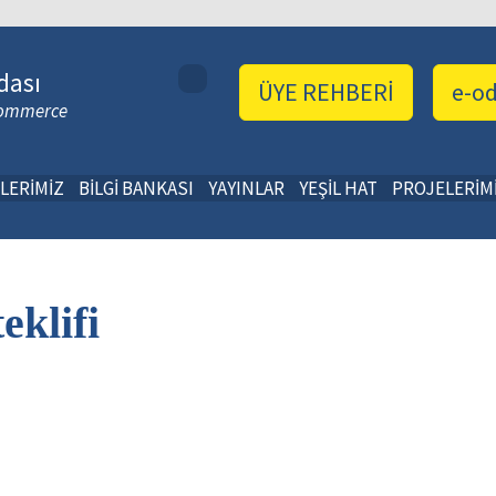
dası
ÜYE REHBERİ
e-o
 Commerce
LERİMİZ
BİLGİ BANKASI
YAYINLAR
YEŞİL HAT
PROJELERİM
eklifi