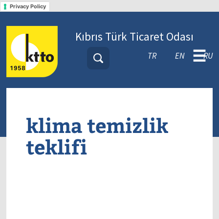
Privacy Policy
Kıbrıs Türk Ticaret Odası
☰
TR
EN
RU
klima temizlik
teklifi