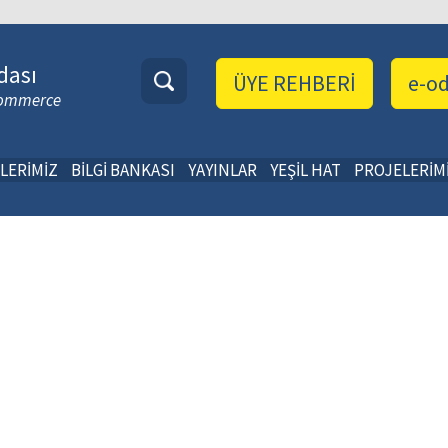
dası
ÜYE REHBERİ
e-o
 Commerce
LERİMİZ
BİLGİ BANKASI
YAYINLAR
YEŞİL HAT
PROJELERİM