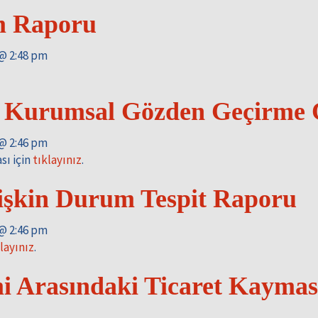
 Raporu
 @ 2:48 pm
– Kurumsal Gözden Geçirme 
 @ 2:46 pm
sı için
tıklayınız
.
işkin Durum Tespit Raporu
 @ 2:46 pm
layınız
.
Arasındaki Ticaret Kaymasın