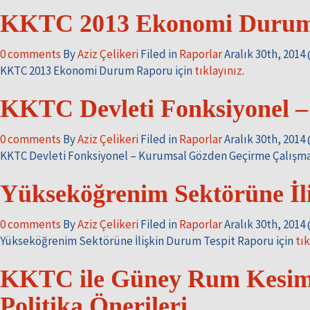
KKTC 2013 Ekonomi Durum
0
comments
By
Aziz Çelikeri
Filed in
Raporlar
Aralık 30th, 2014
KKTC 2013 Ekonomi Durum Raporu için
tıklayınız
.
KKTC Devleti Fonksiyonel 
0
comments
By
Aziz Çelikeri
Filed in
Raporlar
Aralık 30th, 2014
KKTC Devleti Fonksiyonel – Kurumsal Gözden Geçirme Çalışma
Yükseköğrenim Sektörüne İl
0
comments
By
Aziz Çelikeri
Filed in
Raporlar
Aralık 30th, 2014
Yükseköğrenim Sektörüne İlişkin Durum Tespit Raporu için
tık
KKTC ile Güney Rum Kesimi 
Politika Önerileri