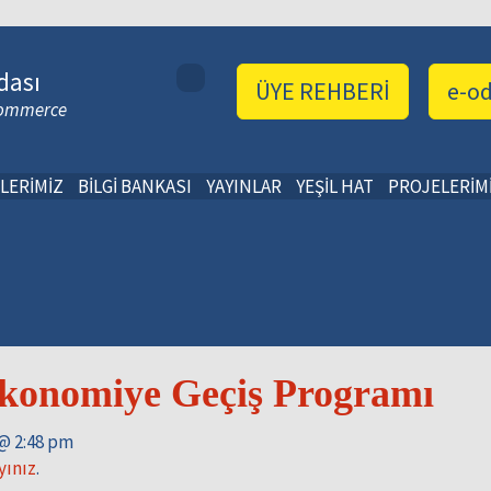
dası
ÜYE REHBERİ
e-o
 Commerce
LERİMİZ
BİLGİ BANKASI
YAYINLAR
YEŞİL HAT
PROJELERİM
Ekonomiye Geçiş Programı
 @ 2:48 pm
yınız
.