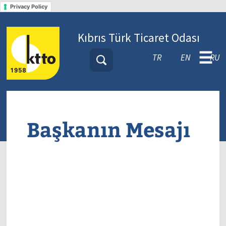
Privacy Policy
Kıbrıs Türk Ticaret Odası
☰
TR
EN
RU
Başkanın Mesajı