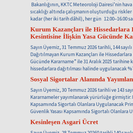
Bakanlığının, KKTC Meteoroloji Dairesi’nin hava 
sıcaklığı altında çalışmanın oluşturduğu riskle
kadar (her iki tarih dâhil), her gün 12.00–16.00 s
Kurum Kazançları ile Hissedarlara 
Kesintisine İlişkin Yasa Gücünde K
Sayın Üyemiz, 31 Temmuz 2026 tarihli, 144 sayılı 
Dağıtılmayan Kurum Kazançları ile Hissedarlara D
Gücünde Kararname” ile 31 Aralık 2025 tarihine k
hissedarlara dağıtılması halinde uygulanacak %7,
Sosyal Sigortalar Alanında Yayıml
Sayın Üyemiz, 30 Temmuz 2026 tarihli ve 143 sayıl
Kararnameler yayımlanarak yürürlüğe girmiştir: 
Kapsamında Sigortalı Olanlara Uygulanacak Prim
Güvenlik Yasası Kapsamında Sigortalı Olanlara
Kesinleşen Asgari Ücret
Sayın Üyemiz, 28 Temmuz 20260 tarihli 140 sayıl