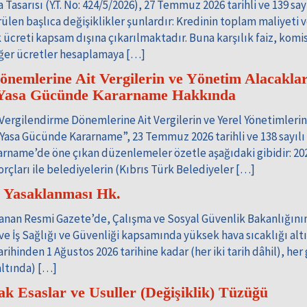
 Tasarısı (Y.T. No: 424/5/2026), 27 Temmuz 2026 tarihli ve 139 say
len başlıca değişiklikler şunlardır: Kredinin toplam maliyeti ve
 ücreti kapsam dışına çıkarılmaktadır. Buna karşılık faiz, komi
diğer ücretler hesaplamaya […]
önemlerine Ait Vergilerin ve Yönetim Alacaklar
in Yasa Gücünde Kararname Hakkında
i Vergilendirme Dönemlerine Ait Vergilerin ve Yerel Yönetimlerin
in Yasa Gücünde Kararname”, 23 Temmuz 2026 tarihli ve 138 sayıl
arname’de öne çıkan düzenlemeler özetle aşağıdaki gibidir: 202
rçları ile belediyelerin (Kıbrıs Türk Belediyeler […]
n Yasaklanması Hk.
anan Resmi Gazete’de, Çalışma ve Sosyal Güvenlik Bakanlığını
 ve İş Sağlığı ve Güvenliği kapsamında yüksek hava sıcaklığı alt
hinden 1 Ağustos 2026 tarihine kadar (her iki tarih dâhil), her
altında) […]
ak Esaslar ve Usuller (Değişiklik) Tüzüğü