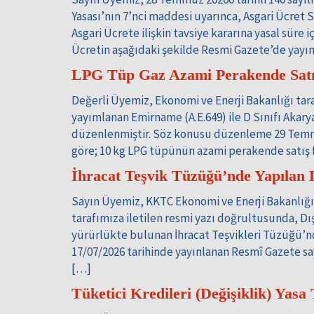
Yasası’nın 7’nci maddesi uyarınca, Asgari Ücret
Asgari Ücrete ilişkin tavsiye kararına yasal süre 
Ücretin aşağıdaki şekilde Resmi Gazete’de yayımla
LPG Tüp Gaz Azami Perakende Satış
Değerli Üyemiz, Ekonomi ve Enerji Bakanlığı tar
yayımlanan Emirname (A.E.649) ile D Sınıfı Akarya
düzenlenmiştir. Söz konusu düzenleme 29 Temmu
göre; 10 kg LPG tüpünün azami perakende satış f
İhracat Teşvik Tüzüğü’nde Yapılan 
Sayın Üyemiz, KKTC Ekonomi ve Enerji Bakanlığ
tarafımıza iletilen resmi yazı doğrultusunda, D
yürürlükte bulunan İhracat Teşvikleri Tüzüğü’nd
17/07/2026 tarihinde yayınlanan Resmî Gazete sayı 
[…]
Tüketici Kredileri (Değişiklik) Yasa