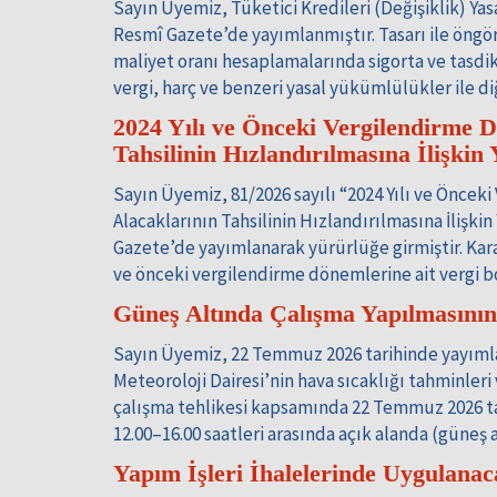
Sayın Üyemiz, Tüketici Kredileri (Değişiklik) Yasa
Resmî Gazete’de yayımlanmıştır. Tasarı ile öngörü
maliyet oranı hesaplamalarında sigorta ve tasdik
vergi, harç ve benzeri yasal yükümlülükler ile 
2024 Yılı ve Önceki Vergilendirme D
Tahsilinin Hızlandırılmasına İlişk
Sayın Üyemiz, 81/2026 sayılı “2024 Yılı ve Öncek
Alacaklarının Tahsilinin Hızlandırılmasına İlişk
Gazete’de yayımlanarak yürürlüğe girmiştir. Kar
ve önceki vergilendirme dönemlerine ait vergi bo
Güneş Altında Çalışma Yapılmasını
Sayın Üyemiz, 22 Temmuz 2026 tarihinde yayıml
Meteoroloji Dairesi’nin hava sıcaklığı tahminleri
çalışma tehlikesi kapsamında 22 Temmuz 2026 tari
12.00–16.00 saatleri arasında açık alanda (güneş 
Yapım İşleri İhalelerinde Uygulanac