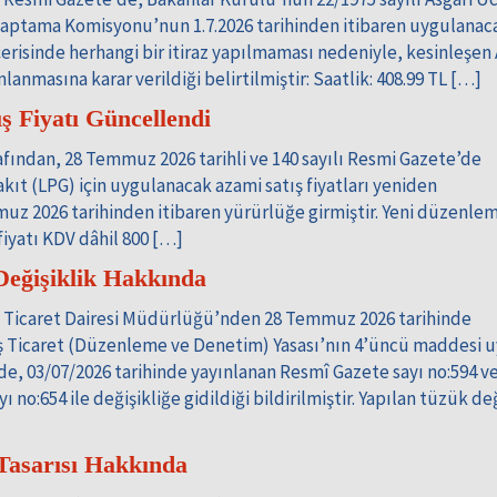
 Saptama Komisyonu’nun 1.7.2026 tarihinden itibaren uygulanac
içerisinde herhangi bir itiraz yapılmaması nedeniyle, kesinleşen 
nmasına karar verildiği belirtilmiştir: Saatlik: 408.99 TL […]
 Fiyatı Güncellendi
afından, 28 Temmuz 2026 tarihli ve 140 sayılı Resmi Gazete’de
kıt (LPG) için uygulanacak azami satış fiyatları yeniden
z 2026 tarihinden itibaren yürürlüğe girmiştir. Yeni düzenle
iyatı KDV dâhil 800 […]
Değişiklik Hakkında
ı Ticaret Dairesi Müdürlüğü’nden 28 Temmuz 2026 tarihinde
ış Ticaret (Düzenleme ve Denetim) Yasası’nın 4’üncü maddesi u
e, 03/07/2026 tarihinde yayınlanan Resmî Gazete sayı no:594 v
no:654 ile değişikliğe gidildiği bildirilmiştir. Yapılan tüzük değ
 Tasarısı Hakkında