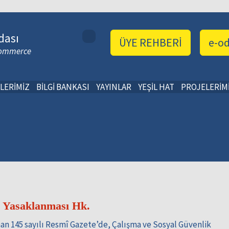
dası
ÜYE REHBERİ
e-o
 Commerce
LERİMİZ
BİLGİ BANKASI
YAYINLAR
YEŞİL HAT
PROJELERİM
n Yasaklanması Hk.
an 145 sayılı Resmî Gazete’de, Çalışma ve Sosyal Güvenlik