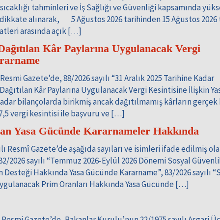
sıcaklığı tahminleri ve İş Sağlığı ve Güvenliği kapsamında yük
r dikkate alınarak, 5 Ağustos 2026 tarihinden 15 Ağustos 2026 
aatleri arasında açık […]
Dağıtılan Kâr Paylarına Uygulanacak Vergi
ararname
Resmi Gazete’de, 88/2026 sayılı “31 Aralık 2025 Tarihine Kadar
ağıtılan Kâr Paylarına Uygulanacak Vergi Kesintisine İlişkin Ya
adar bilançolarda birikmiş ancak dağıtılmamış kârların gerçek 
5 vergi kesintisi ile başvuru ve […]
anan Yasa Gücünde Kararnameler Hakkında
ı Resmî Gazete’de aşağıda sayıları ve isimleri ifade edilmiş ol
82/2026 sayılı “Temmuz 2026-Eylül 2026 Dönemi Sosyal Güvenli
 Desteği Hakkında Yasa Gücünde Kararname”, 83/2026 sayılı “
 Uygulanacak Prim Oranları Hakkında Yasa Gücünde […]
ı Resmi Gazete’de, Bakanlar Kurulu’nun 22/1975 sayılı Asgari Üc