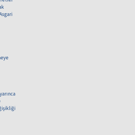
ak
Asgari
meye
yarınca
e
işikliği