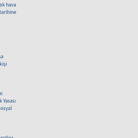
sek hava
tarihine
sa
kişi
an
k Yasası
Sosyal
retler