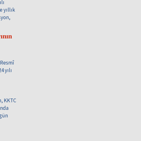
ılı
 yıllık
syon,
ının
ı Resmî
4 yılı
n, KKTC
ında
 gün