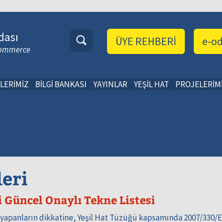
dası
ÜYE REHBERİ
e-o
 Commerce
LERİMİZ
BİLGİ BANKASI
YAYINLAR
YEŞİL HAT
PROJELERİM
leri
 Güncel Onaylı Tekne Listesi
i yapanların dikkatine, Yeşil Hat Tüzüğü kapsamında 2007/330/