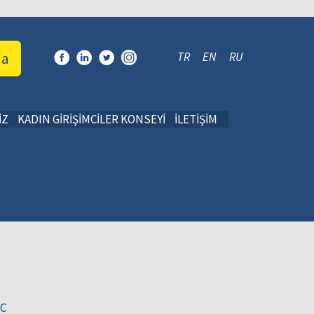
da
TR
EN
RU
İZ
KADIN GİRİŞİMCİLER KONSEYİ
İLETİŞİM
EC