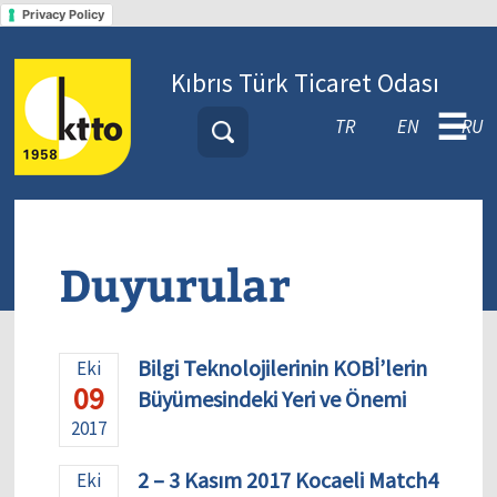
Privacy Policy
Kıbrıs Türk Ticaret Odası
☰
TR
EN
RU
Duyurular
Bilgi Teknolojilerinin KOBİ’lerin
Eki
09
Büyümesindeki Yeri ve Önemi
2017
2 – 3 Kasım 2017 Kocaeli Match4
Eki