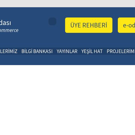
dası
ÜYE REHBERİ
e-o
 Commerce
LERİMİZ
BİLGİ BANKASI
YAYINLAR
YEŞİL HAT
PROJELERİM