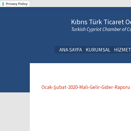
Privacy Policy
Kıbrıs Türk Ticaret O
Turkish Cypriot Chamber of
ANA SAYFA
KURUMSAL
HİZMET
Ocak-Şubat-2020-Mali-Gelir-Gider-Raporu