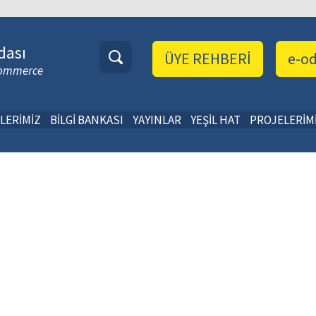
dası
ÜYE REHBERİ
e-o
 Commerce
LERİMİZ
BİLGİ BANKASI
YAYINLAR
YEŞİL HAT
PROJELERİM