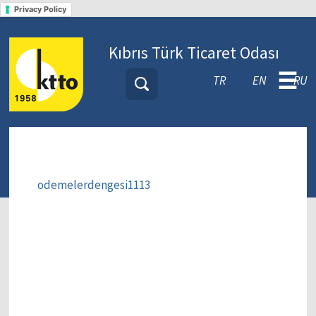
Privacy Policy
Kıbrıs Türk Ticaret Odası
☰
TR
EN
RU
odemelerdengesi1113