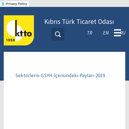
Privacy Policy
Kıbrıs Türk Ticaret Odası
☰
TR
EN
RU
Sektörlerin-GSYH-İçerisindeki-Payları-2019