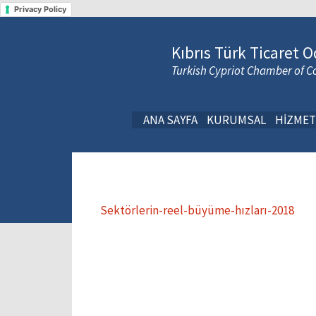
Privacy Policy
Kıbrıs Türk Ticaret O
Turkish Cypriot Chamber of
ANA SAYFA
KURUMSAL
HİZMET
Sektörlerin-reel-büyüme-hızları-2018