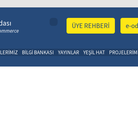
dası
ÜYE REHBERİ
e-o
 Commerce
LERİMİZ
BİLGİ BANKASI
YAYINLAR
YEŞİL HAT
PROJELERİM