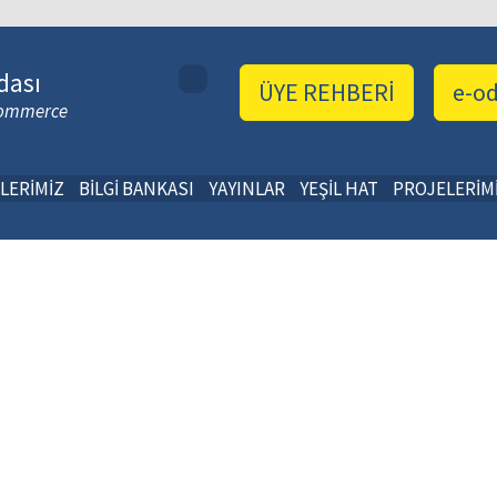
dası
ÜYE REHBERİ
e-o
 Commerce
LERİMİZ
BİLGİ BANKASI
YAYINLAR
YEŞİL HAT
PROJELERİM