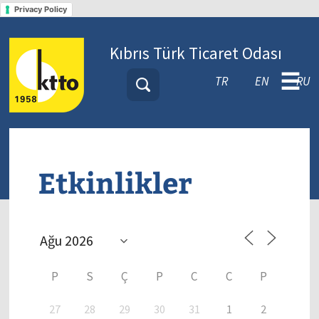
Privacy Policy
Kıbrıs Türk Ticaret Odası
☰
TR
EN
RU
Etkinlikler
P
S
Ç
P
C
C
P
27
28
29
30
31
1
2