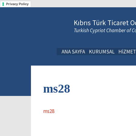
Privacy Policy
Kıbrıs Türk Ticaret O
Turkish Cypriot Chamber of
ANA SAYFA
KURUMSAL
HİZMET
ms28
ms28