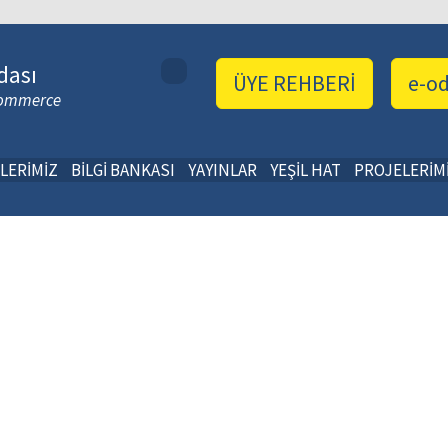
dası
ÜYE REHBERİ
e-o
 Commerce
LERİMİZ
BİLGİ BANKASI
YAYINLAR
YEŞİL HAT
PROJELERİM