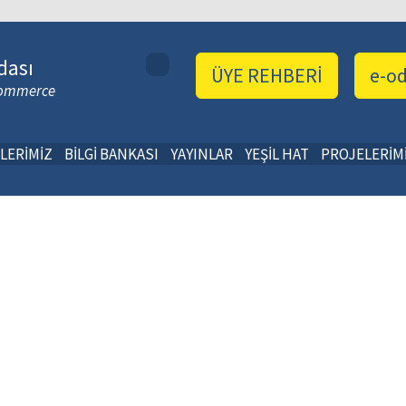
dası
ÜYE REHBERİ
e-o
 Commerce
LERİMİZ
BİLGİ BANKASI
YAYINLAR
YEŞİL HAT
PROJELERİM