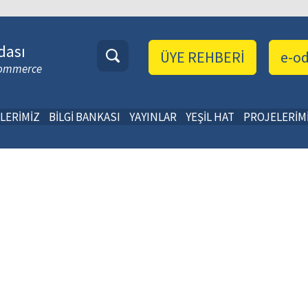
dası
ÜYE REHBERİ
e-o
 Commerce
LERİMİZ
BİLGİ BANKASI
YAYINLAR
YEŞİL HAT
PROJELERİM