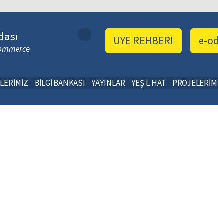
dası
ÜYE REHBERİ
e-o
 Commerce
LERİMİZ
BİLGİ BANKASI
YAYINLAR
YEŞİL HAT
PROJELERİM