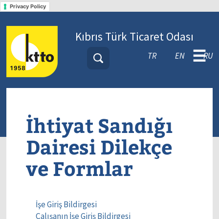
Privacy Policy
Kıbrıs Türk Ticaret Odası
☰
TR
EN
RU
İhtiyat Sandığı
Dairesi Dilekçe
ve Formlar
İşe Giriş Bildirgesi
Çalışanın İşe Giriş Bildirgesi