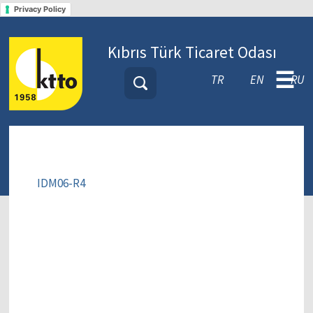
Privacy Policy
Kıbrıs Türk Ticaret Odası
☰
TR
EN
RU
IDM06-R4