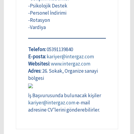
-Psikolojik Destek
-Personel İndirimi
-Rotasyon
-Vardiya
Telefon:
05391139840
E-posta:
kariyer@intergaz.com
Websitesi:
www.intergaz.com
Adres:
26. Sokak, Organize sanayi
bölgesi
İş Başvurusunda bulunacak kişiler
kariyer@intergaz.com
e-mail
adresine CV’lerini gönderebilirler.